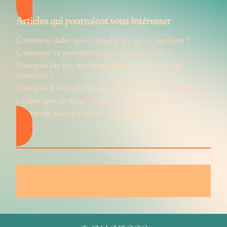
Articles qui pourraient vous intéresser
Comment aider un·e·x proche qui ne va pas bien ?
Comment se protéger dans une séance psy ?
Pourquoi lae psy me demande pourquoi je viens
consulter ?
Pourquoi il faut oser poser des questions à votre psy
La thérapie en ligne : bonne ou mauvaise idée ?
Comment savoir si un·e·x psy est safe ?