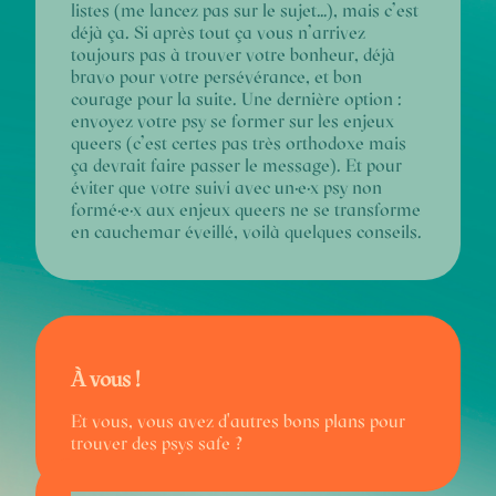
listes (me lancez pas sur le sujet…), mais c’est
déjà ça.
Si après tout ça vous n’arrivez
toujours pas à trouver votre bonheur, déjà
bravo pour votre persévérance, et bon
courage pour la suite. Une dernière option :
envoyez votre psy se former sur les enjeux
queers (c’est certes pas très orthodoxe mais
ça devrait faire passer le message). Et pour
éviter que votre suivi avec un·e·x psy non
formé·e·x aux enjeux queers ne se transforme
en cauchemar éveillé, voilà quelques conseils.
À vous !
Et vous, vous avez d'autres bons plans pour
trouver des psys safe ?