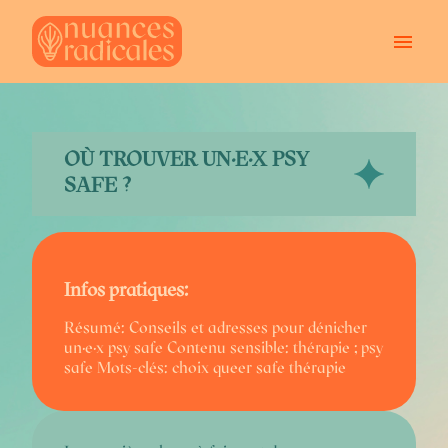
PERSONNES QUEERS
PROFESSIONNEL·LE·X·S
À PROPOS
OÙ TROUVER UN·E·X PSY
BLOG
CONTACT
SAFE ?
Infos pratiques:
Résumé: Conseils et adresses pour dénicher
un·e·x psy safe
Contenu sensible: thérapie ; psy
safe
Mots-clés: choix queer safe thérapie