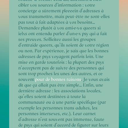
cibler vos sources d’information : votre
concierge a sûrement pleeeein d’adresses à
vous transmettre, mais peut-être ne sont-elles
pas tout à fait adaptées à vos besoins…
Demandez plutôt à vos ami·e·x·s queers si
ielxs ont entendu parler d’un·e·x psy qui a fait
ses preuves. Sollicitez aussi les groupes
d’entraide queers, qu’ils soient de votre région
ou non. Par expérience, je sais que les bonnes
adresses de psys voyagent parfois loin.
Une
mise en garde toutefois : la plupart des psys
n’acceptent pas de suivre des personnes qui
sont trop proches les unes des autres, et ce
souvent
pour de bonnes raisons
. Je vous avais
dit que ça allait pas être simple…
Enfin, une
dernière adresse : les associations locales,
qu’elles soient destinées à toute la
communauté ou à une partie spécifique (par
exemple les personnes trans adultes, les
personnes intersexes, etc.). Leur carnet
d’adresse n’est souvent pas immense, faute
de psys qui soient d’accord de figurer sur leurs