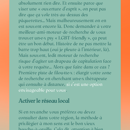
absolument rien dire. Et ensuite parce que
viser une « ouverture d’esprit », on peut pas
dire que ça vole très au-dessus des
pâquerettes…
Mais malheureusement on en
est souvent encore là. Donc demander à votre
meilleur-ami-moteur-de-recherche de vous
trouver un·e·x psy « LGBT-friendly », ça peut
être un bon début. Histoire de ne pas mettre la
barre trop haut (oui je pleure à l’intérieur, là).
Mais souvent, ledit moteur de recherche
risque d’agiter un drapeau de capitulation face
à votre requête… Alors que faire dans ce cas ?
Première piste de filou·tte·x : élargir votre zone
de recherche en cherchant un·e·x thérapeute
qui consulte à distance,
si c’est une option
envisageable pour vous
.
Activer le réseau local
Si en revanche vous préférez ou devez
consulter dans votre région, la méthode à
privilégier à mon sens est le bon vieux
bouche-à-oreille. Cela dit, attention à bien