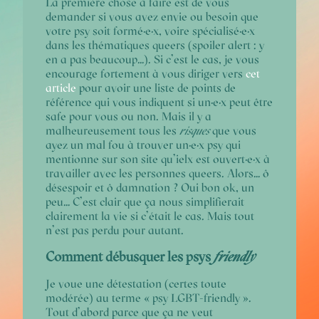
La première chose à faire est de vous
demander si vous avez envie ou besoin que
votre psy soit formé·e·x, voire spécialisé·e·x
dans les thématiques queers (spoiler alert : y
en a pas beaucoup…).
Si c’est le cas, je vous
encourage fortement à vous diriger vers
cet
article
pour avoir une liste de points de
référence qui vous indiquent si un·e·x peut être
safe pour vous ou non.
Mais il y a
malheureusement tous les
risques
que vous
ayez un mal fou à trouver un·e·x psy qui
mentionne sur son site qu’ielx est ouvert·e·x à
travailler avec les personnes queers. Alors… ô
désespoir et ô damnation ? Oui bon ok, un
peu… C’est clair que ça nous simplifierait
clairement la vie si c’était le cas. Mais tout
n’est pas perdu pour autant.
Comment débusquer les psys
friendly
Je voue une détestation (certes toute
modérée) au terme « psy LGBT-friendly ».
Tout d’abord parce que ça ne veut