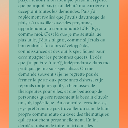
pas).
Prenons mon exemple personnel (parce
que pourquoi pas) : j’ai débuté ma carrière en
acceptant toutes les demandes. Puis j’ai
rapidement réalisé que j’avais davantage de
plaisir à travailler avec des personnes
appartenant à la communauté LGBTIQ+,
comme moi. C’est là que je me sentais lae
plus utile. J’étais alignæ, comme si j’étais au
bon endroit. J’ai alors développé des
connaissances et des outils spécifiques pour
accompagner les personnes queers. Et dès
que j’ai pu être à 100% indépendant·e dans ma
pratique, je me suis spécialisæ. On me
demande souvent si je ne regrette pas de
fermer la porte aux personnes cishets, et je
réponds toujours qu’il y a bien assez de
thérapeutes pour elles, et que beaucoup de
personnes queers ressentent le besoin d’avoir
un suivi spécifique.
Au contraire, certain·e·x·s
psys préfèrent ne pas travailler au sein de leur
propre communauté ou avec des thématiques
qui les touchent personnellement.
Enfin,
dernière raison de faire un tri dans les