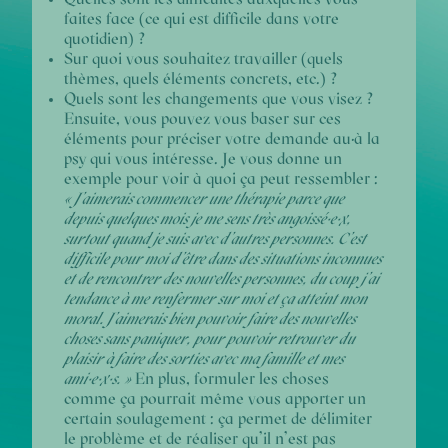
faites face (ce qui est difficile dans votre
quotidien) ?
Sur quoi vous souhaitez travailler (quels
thèmes, quels éléments concrets, etc.) ?
Quels sont les changements que vous visez ?
Ensuite, vous pouvez vous baser sur ces
éléments pour préciser votre demande au·à la
psy qui vous intéresse.
Je vous donne un
exemple pour voir à quoi ça peut ressembler :
« J’aimerais commencer une thérapie parce que
depuis quelques mois je me sens très angoissé·e·x,
surtout quand je suis avec d’autres personnes. C’est
difficile pour moi d’être dans des situations inconnues
et de rencontrer des nouvelles personnes, du coup j’ai
tendance à me renfermer sur moi et ça atteint mon
moral. J’aimerais bien pouvoir faire des nouvelles
choses sans paniquer, pour pouvoir retrouver du
plaisir à faire des sorties avec ma famille et mes
ami·e·x·s. »
En plus, formuler les choses
comme ça pourrait même vous apporter un
certain soulagement : ça permet de délimiter
le problème et de réaliser qu’il n’est pas