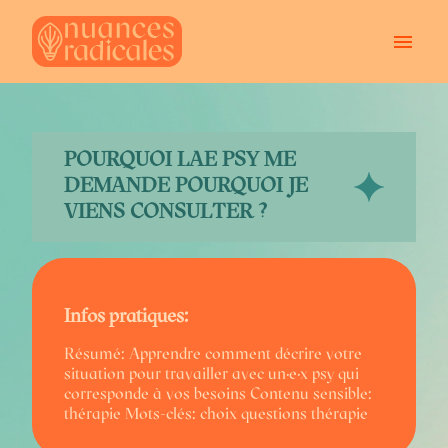
PERSONNES QUEERS
PROFESSIONNEL·LE·X·S
À PROPOS
POURQUOI LAE PSY ME
BLOG
CONTACT
DEMANDE POURQUOI JE
VIENS CONSULTER ?
Infos pratiques:
Résumé: Apprendre comment décrire votre
situation pour travailler avec un·e·x psy qui
corresponde à vos besoins
Contenu sensible:
thérapie
Mots-clés: choix questions thérapie