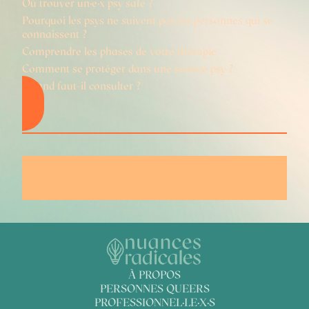
Où trouver un·e·x psy safe ?
Pourquoi les psys ne suivent pas les personnes qui se
connaissent ?
Comprendre les phases de votre thérapie
Comment se protéger dans une séance psy ?
Quand faut-il consulter ?
À PROPOS
PERSONNES QUEERS
PROFESSIONNEL·LE·X·S